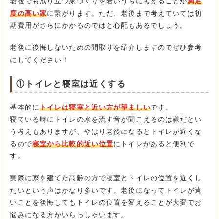
老後でも成り立つ家づくりを若いうちに考えることが
満足
度の高い家
に繋がります。ただ、老後まで考えていては初
期費用がさらにかかるのではと心配もあるでしょう。
老後に後悔しないための間取りを紹介しますのでぜひ参考
にしてください！
①トイレと寝室は近くする
基本的に
トイレは寝室と近い方が望ましい
です。
寝ている時にトイレの水を流す音が聞こえるのは嫌だとい
う考えもありますが、やはり老後になるとトイレが近くな
るので
寝室から比較的近い位置
にトイレがあると便利で
す。
実際に家を建てた高齢の方で寝室とトイレの位置を近くし
たいという声はかなり多いです。老後になってトイレが遠
いことを後悔してもトイレの位置を変えることが大変でお
悩みになる方がいらっしゃいます。