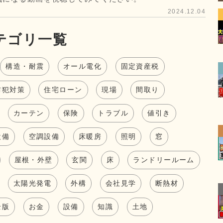
2024.12.04
テゴリ一覧
構造・耐震
オール電化
固定資産税
防犯対策
住宅ローン
現場
間取り
カーテン
保険
トラブル
値引き
設備
空調設備
床暖房
照明
窓
屋根・外壁
玄関
床
ランドリールーム
太陽光発電
外構
会社見学
断熱材
全版
お金
設備
知識
土地