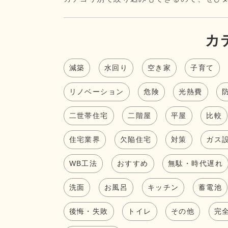
カ
減築
水回り
空き家
子育て
リノベーション
危険
光熱費
二世帯住宅
二階屋
平屋
比較
住宅業界
欠陥住宅
対策
ガス
WB工法
おすすめ
無駄・時代遅れ
洗面
お風呂
キッチン
蓄電池
後悔・失敗
トイレ
その他
完