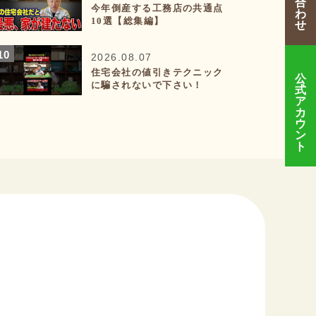
合
今年倒産する工務店の共通点
わ
10選【総集編】
せ
2026.08.07
住宅会社の値引きテクニック
公
に騙されないで下さい！
式
ア
カ
ウ
ン
ト